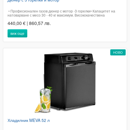
• Професионален газов дюнер с мотор -3 горелки• Капацитет на
натоварване с месо 30 - 40 кг максимум. Висококачествена
неръждаема стомана - Лесен за почистване. Подвижен мотор Тава
440,00 € | 860,57 лв.
за събиране на месо. Сертификат СЕ - отговаря на европейските
стандарти хигиена и...
виж още
НОВО
Хладилник MEVA 52 л