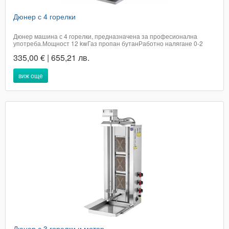
Дюнер с 4 горелки
Дюнер машина с 4 горелки, предназначена за професионална
употреба.Мощност 12 kwГаз пропан бутанРаботно налягане 0-2
barНеръждаем корпусРазмери 110 х 50 х 56 смКапацитет 40-50 кг
335,00 € | 655,21 лв.
месоВъзможност за пускане на всяка горелка поотделно.Защита от
изтичане на газПроизход...
виж още
Дюнер с 3 горелки и мотор