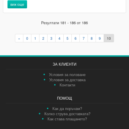
виж още
Резултати 181 - 186 от 186
«
0
1
2
3
4
5
6
7
8
9
10
ЗА КЛИЕНТИ
Условия за ползване
Условия за доставка
Контакти
ПОМОЩ
Как да поръчам?
Колко струва доставката?
Как става плащането?