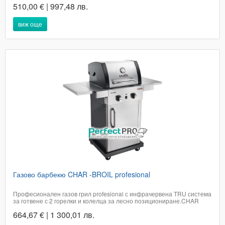
510,00 € | 997,48 лв.
(газова бутилка).• Възможност за движение напред на тялото с
горелките.• Съд за събиране на...
виж още
Газово барбекю CHAR -BROIL profesional
Професионален газов грил profesional с инфрачервена TRU система
за готвене с 2 горелки и колелца за лесно позициониране.CHAR
BROIL е компания номер 1 в продажбата на грилове в САЩ . Тези
664,67 € | 1 300,01 лв.
грилове се характеризират с масивна конструкция, известна е с
иновативния си подход към новите технологии,...