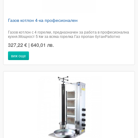
Газов котлон 4-ка професионален
Газов котлон с 4 горелки, предназначен за работа в професионална
кухня.Мощност 5 kw за всяка горелка Газ пропан бутанРаботно
налягане 30-50 mbarРазход на газ 300г/чРазмери 60 х 60 х 20
327,22 € | 640,01 лв.
смЗащита от изтичане на газНеръждаем корпусЧугенени поставки с
размер 24 х 24...
виж още