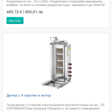
Хладилник на газ , 12v и 220v .Хладилникът осирурява максимален
комфорт за вили за почивка,градински къщи , каравани и др.Обем 52
литраГаз пропан бутанРаботно налягане 30 mbarКлиматичен клас
485,72 € | 950,01 лв.
ТОхлаждащ агент NH3 (амоняк)Общо количество на охлаждащ агент
80gОтделящ задвижващ...
виж още
Дюнер с 4 горелки и мотор
Газов дюнер с 4 горелки и моторЗащита против изтичане на газ - СЕ
СЕРТИФИКАТ(при проверка Пожарната -за закрито помещение)•
Корпус от неръждаема стомана.• Предназначена на пропан-бутан