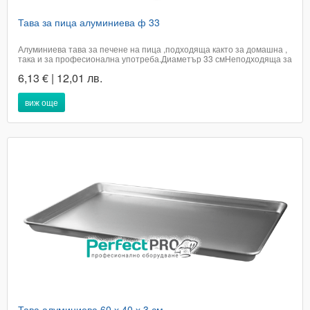
Тава за пица алуминиева ф 33
Алуминиева тава за печене на пица ,подходяща както за домашна ,
така и за професионална употреба.Диаметър 33 смНеподходяща за
съдомиялна машинаЦената е с включено ДДСДоставката е в
6,13 € | 12,01 лв.
рамките на 2 работни дни в офис на ЕконтТелефон за бърза
поръчка 0894693235Кат.номер...
виж още
Тава алуминиева 60 х 40 х 3 см