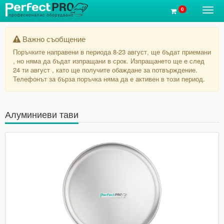
0
Toggl
navig
Важно съобщение
Поръчките направени в периода 8-23 август, ще бъдат приемани
, но няма да бъдат изпращани в срок. Изпращането ще е след
24 ти август , като ще получите обаждане за потвърждение.
Телефонът за бърза поръчка няма да е активен в този период.
Алуминиеви тави