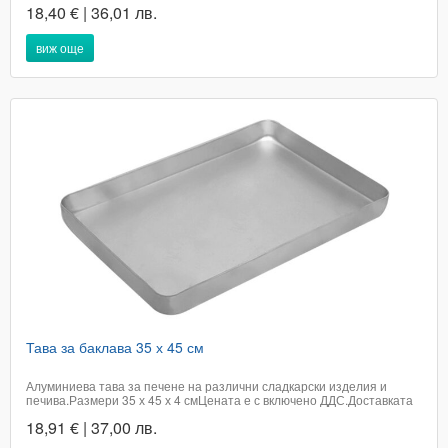
18,40 € | 36,01 лв.
виж още
Тава за баклава 35 х 45 см
Алуминиева тава за печене на различни сладкарски изделия и
печива.Размери 35 х 45 х 4 смЦената е с включено ДДС.Доставката
е в рамките на 2 работни дни в офис на Еконт.Телефон за бърза
18,91 € | 37,00 лв.
поръчка 0894693235Каталожен номер 1406