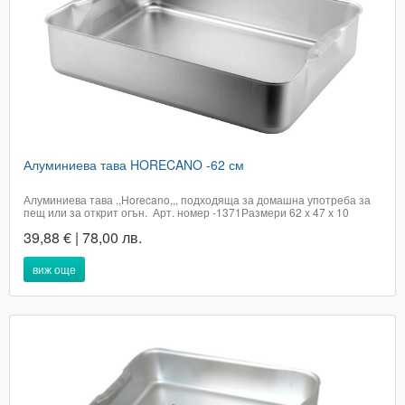
Алуминиева тава HORECANO -62 см
Алуминиева тава ,,Horecano,,, подходяща за домашна употреба за
пещ или за открит огън. Арт. номер -1371Размери 62 х 47 х 10
смЦената е с включено ДДСДоставката не е включена в цената на
39,88 € | 78,00 лв.
артикула и е за сметка на купувачаПри поръчка в графа доставка,
посочете...
виж още