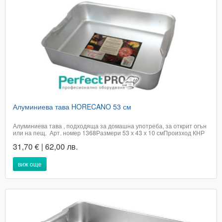
Алуминиева тава HORECANO 53 см
Алуминиева тава , подходяща за домашна употреба, за открит огън
или на пещ. Арт. номер 1368Размери 53 х 43 х 10 смПроизход КНР​
Цената е с включено ДДСДоставката не е включена в цената на
31,70 € | 62,00 лв.
артикула и е за сметка на купувачаПри поръчка в графа доставка,
посочете...
виж още