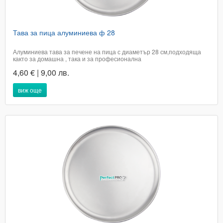
Тава за пица алуминиева ф 28
Алуминиева тава за печене на пица с диаметър 28 см,подходяща
както за домашна , така и за професионална
употреба.Неподходяща за съдомиялна машинаЦената е с включено
4,60 € | 9,00 лв.
ДДСДоставката е в рамките на 2 работни дни в офис на
ЕконтТелефон за бърза поръчка 0894693235Кат.номер...
виж още