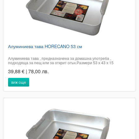
Алуминиева тава HORECANO 53 см
Алуминиева тава , предназначена за домашна употреба ,
подходяща за пещ или за открит огън.Размери 53 х 43 х 15
смПроизход КНР​Цената е с включено ДДСДоставката не е включена
39,88 € | 78,00 лв.
в цената на артикула и е за сметка на купувачаПри поръчка в графа
доставка, посочете удобен...
виж още