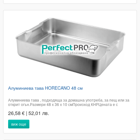
Алуминиева тава HORECANO 48 см
Алуминиева тава , подходяща за домашна употреба, за пещ или за
открит огън.Размери 48 х 36 х 10 смПроизход КНР​Цената е с
включено ДДСДоставката не е включена в цената на артикула и е за
26,58 € | 52,01 лв.
сметка на купувачаПри поръчка в графа доставка, посочете удобен
за вас адрес или офис...
виж още