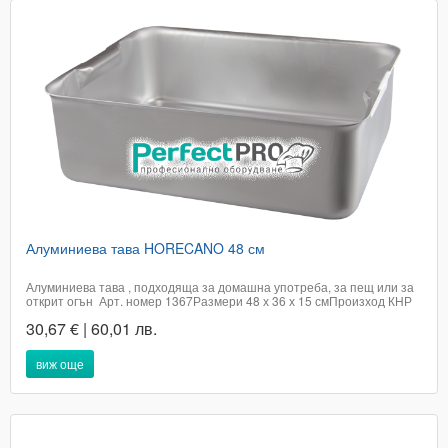
Алуминиева тава HORECANO 48 см
Алуминиева тава , подходяща за домашна употреба, за пещ или за
открит огън Арт. номер 1367Размери 48 х 36 х 15 смПроизход КНР​
Цената е с включено ДДСДоставката не е включена в цената на
30,67 € | 60,01 лв.
артикула и е за сметка на купувачаПри поръчка в графа доставка ,
посочете...
виж още