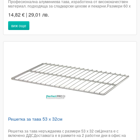
Професионална алуминиева тава, изработена от висококачествен
материал. подходяща за сладкарски цехове и пекарни.Размери 60 х
40 х 5 см​Цената е с включено ДДСДоставката не е включена в
14,82 € | 29,01 лв.
цената на артикула и е за сметка на купувачаПри поръчка в графа
доставка, посочете удобен...
виж още
Решетка за тава 53 х 32см
Решетка за тава неръждаема с размери 53 х 32 смЦената е с
включено ДДСДоставката е в рамките на 2 работни дни в офис на
ЕконтТелефон за бърза поръчка - 0894693235Кат.номер - 2672