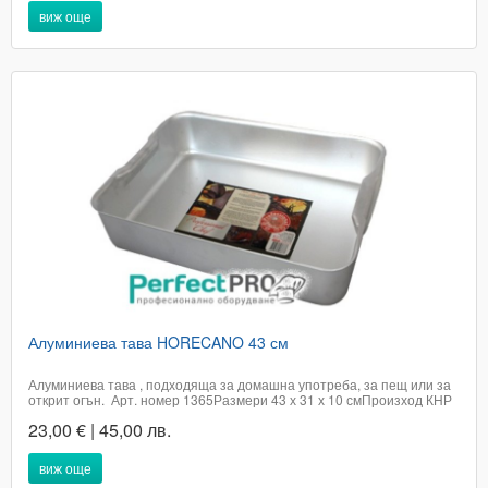
виж още
Алуминиева тава HORECANO 43 см
Алуминиева тава , подходяща за домашна употреба, за пещ или за
открит огън. Арт. номер 1365Размери 43 х 31 х 10 смПроизход КНР​
Цената е с включено ДДСДоставката не е включена в цената на
23,00 € | 45,00 лв.
артикула и е за сметка на купувачаПри поръчка в графа доставка,
посочете...
виж още