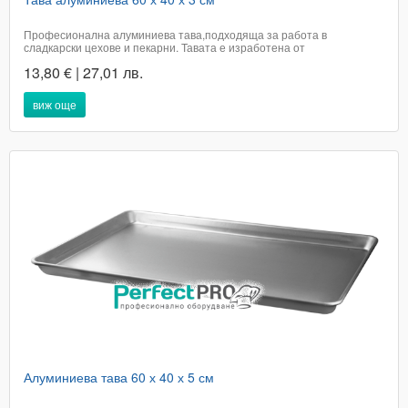
Професионална алуминиева тава,подходяща за работа в
сладкарски цехове и пекарни. Тавата е изработена от
висококачествен алуминий.Размери 60 х 40 х 3 см​Цената е с
13,80 € | 27,01 лв.
включено ДДСДоставката не е включена в цената на артикула и е за
сметка на купувачаПри поръчка в графа доставка,...
виж още
Алуминиева тава 60 х 40 х 5 см