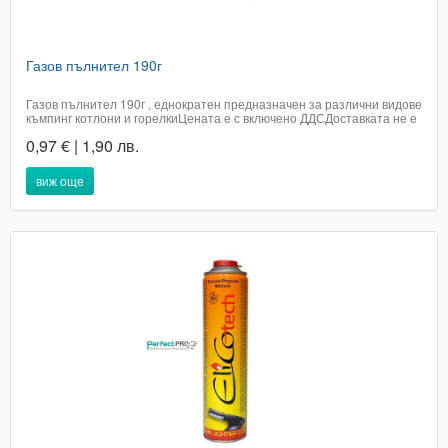
Газов пълнител 190г
Газов пълнител 190г , еднократен предназначен за различни видове
къмпинг котлони и горелкиЦената е с включено ДДС​Доставката не е
включена в цената на артикула и е за сметка на купувачаПри
0,97 € | 1,90 лв.
поръчка в графа белевки, посочете удобен за вас адрес или офис на
ЕконтДоставката е до 2...
виж още