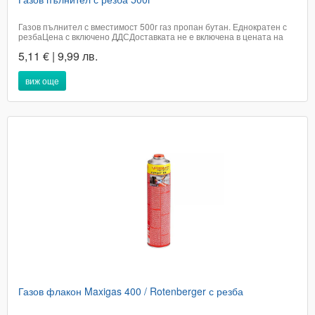
Газов пълнител с вместимост 500г газ пропан бутан. Еднократен с
резбаЦена с включено ДДСДоставката не е включена в цената на
артикула и е за сметка на купувача .При поръчка в графа доставка
5,11 € | 9,99 лв.
посочете удобен за вас адрес или офис на Еконт.Доставката е до 2
работни дни В офис на...
виж още
Газов флакон Maxigas 400 / Rotenberger с резба