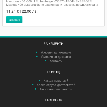
Макси газ 400 -600ml Rothenberger 035570-AROTHENBERGER
Maxigas 400 съдържа фино рафинирани газове за продължителна
работа без прекъсвания, безвредни за озона, несъдържащи
11,24 € | 22,00 лв.
флуорхлорвъглеводород, тествани от TUV.Подходящ за всички
видове горелки за спояване на ROTHENBERGER и за горелки с...
виж още
ЗА КЛИЕНТИ
Условия за ползване
Условия за доставка
Контакти
ПОМОЩ
Как да поръчам?
Колко струва доставката?
Как става плащането?
FACEBOOK