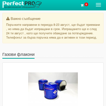
0
Toggl
navig
Важно съобщение
Поръчките направени в периода 8-23 август, ще бъдат приемани
, но няма да бъдат изпращани в срок. Изпращането ще е след
24 ти август , като ще получите обаждане за потвърждение.
Телефонът за бърза поръчка няма да е активен в този период.
Газови флакони