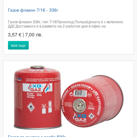
Газов флакон 7/16 - 336г
Газов флакон 336г, тип 7/16Произход ПолшаЦената е с включено
ДДСДоставката е в рамките на 2 работни дни в офис на
Еконт.Телефон за бърза поръчка 0894693235Каталожен номер
3,57 € | 7,00 лв.
3158
виж още
Газов пълнител с резба 500г