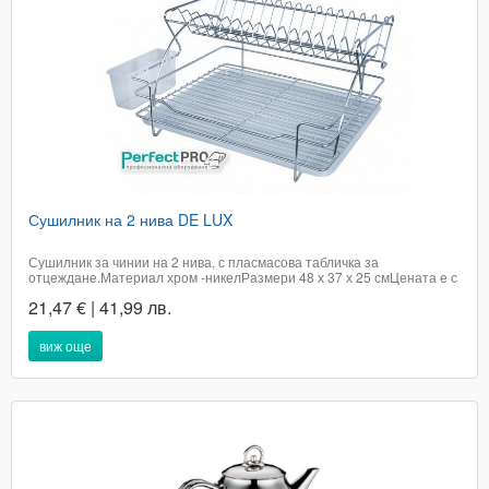
Сушилник на 2 нива DE LUX
Сушилник за чинии на 2 нива, с пласмасова табличка за
отцеждане.Материал хром -никелРазмери 48 х 37 х 25 см​Цената е с
включено ДДСДостацвката не е включена в цената на артикула и е
21,47 € | 41,99 лв.
за сметка на купувачаДоставката е до 2 работни дни в офис на
ЕконтТелефон за...
виж още