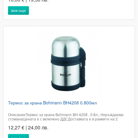
Емайлирано покритие – устойчиво на...
виж още
Термос за храна Bohmann BH4208 0.800мл
ОписаниеТермос за храна Bohmann BH 4208 , 0.8л., Неръждаема
стоманаЦената е с включено ДДСДоставката е в рамките на 2
работни дни в офис на Еконт.Телефон за бърза поръчка
12,27 € | 24,00 лв.
0894693235Каталожен номер 3035