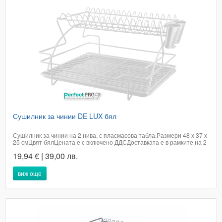
Сушилник за чинии DE LUX бял
Сушилник за чинии на 2 нива, с пласмасова табла.Размери 48 х 37 х
25 смЦвят бялЦената е с включено ДДСДоставката е в рамките на 2
работни дни в офис на Еконт.Телефон за бърза поръчка
19,94 € | 39,00 лв.
0894693235Кат.номер 2343
виж още