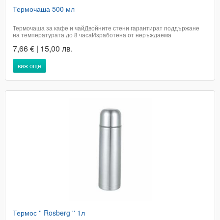
Термочаша 500 мл
Термочаша за кафе и чайДвойните стени гарантират поддържане
на температурата до 8 часаИзработена от неръждаема
стоманаВместимост: 500 млНе е подходяща за почистване в
7,66 € | 15,00 лв.
съдомиялна машинаЦвят: бронз,бял​Цената е с включено
ДДСДоставката е в рамките на 2 работни...
виж още
Термос '' Rosberg '' 1л