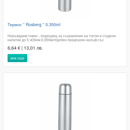
Термос '' Rosberg '' 0.350ml
Неръждаем темос , подходящ за съхранение на топли и студени
напитки до 5 чОбем 0,350млУдобен предпазен калъф със
закопчаване​Цената е с включено ДДСДоставката е до 2 работни дни
6,64 € | 13,01 лв.
в офис на ЕконтТелефон за бърза поръчка 0894693235Кат. номер
391
виж още