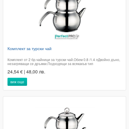
Комплект за турски чай
Комплект от 2 бр.чайници за турски чай.Обем 0.8 /1.4 лДвойно дъно,
незагряващи се дръжки.Подходящи за всякакъв тип
котлониПроизход ТурцияЦената е с включено ДДСДоставката е в
24,54 € | 48,00 лв.
рамките на 2 работни дни в офис на Еконт.Телефон за бърза
поръчка 0894693235Кат.номер...
виж още