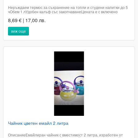
Неръждаем термос за съхранение на топли и студени напитки до 5
чОбем 1 лУдобен калъф със закопчаване​Цената е с включено
ДДСДоставката е до 2 работни дни в офис на ЕконтБърза поръчка
8,69 € | 17,00 лв.
0894693235Кат. номер 392
виж още
Чайник цветен емайл 2 литра
ОписаниеЕмайлиран чайник с вместимост 2 литра, изработен от