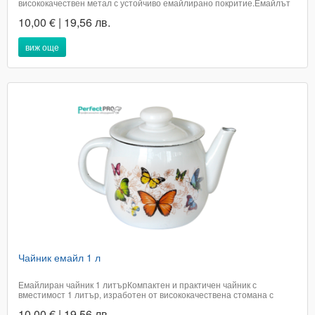
висококачествен метал с устойчиво емайлирано покритие.Емайлът
предпазва от корозия и не задържа миризми, като същевременно
10,00 € | 19,56 лв.
осигурява лесна поддръжка и почистване.Подходящ за използване
върху всички видове котлони (включително...
виж още
Чайник емайл 1 л
Емайлиран чайник 1 литърКомпактен и практичен чайник с
вместимост 1 литър, изработен от висококачествена стомана с
устойчиво емайлово покритие.Подходящ за ежедневно кипване на
10,00 € | 19,56 лв.
вода за чай, кафе или други топли напитки.✔ Вместимост: 1 литър✔