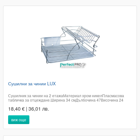
Сушилни за чинии LUX
Сушилник за чинии на 2 етажаМатериал хром никелПласмасова
табличка за отцеждане.Ширина 34 смДълбочина 47Височина 24
смЦената е с включено ДДСДоставката е до 2 работни дни в офис
18,40 € | 36,01 лв.
на Еконт.Телефон за бърза поръчка 0894693235Кат.номер 520
виж още