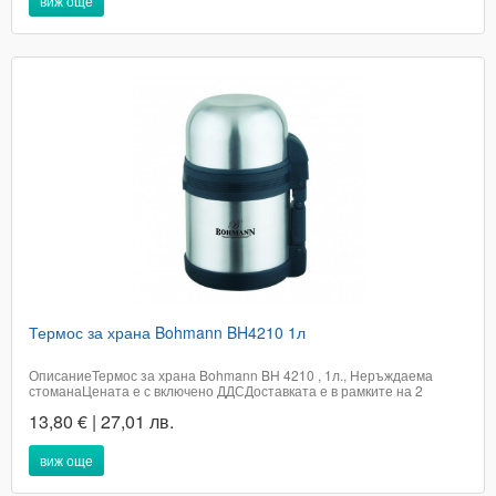
виж още
Термос за храна Bohmann BH4210 1л
ОписаниеТермос за храна Bohmann BH 4210 , 1л., Неръждаема
стоманаЦената е с включено ДДСДоставката е в рамките на 2
работни дни в офис на Еконт.Телефон за бърза поръчка
13,80 € | 27,01 лв.
0894693235Каталожен номер 3036
виж още