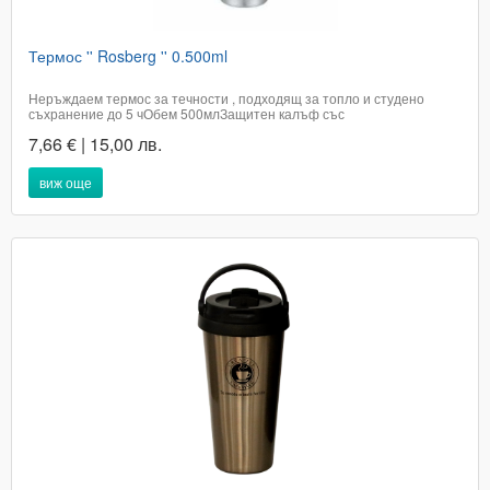
Термос '' Rosberg '' 0.500ml
Неръждаем термос за течности , подходящ за топло и студено
съхранение до 5 чОбем 500млЗащитен калъф със
закопчаванеЦената е с включено ДДСДоставката е до 2 работни дни
7,66 € | 15,00 лв.
в офис на Еконт Телефон за бърза поръчка 0894693235Кат. номер
390
виж още