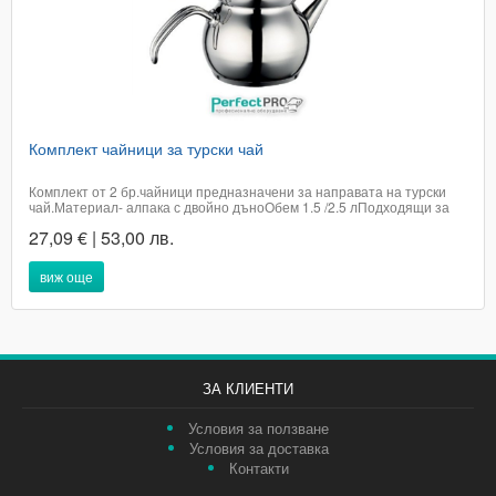
Комплект чайници за турски чай
Комплект от 2 бр.чайници предназначени за направата на турски
чай.Материал- алпака с двойно дъноОбем 1.5 /2.5 лПодходящи за
всякакъв тип котлони /включително и индукционни/Подходящи за
27,09 € | 53,00 лв.
съдомиялна машинаПроизход ТурцияЦената е с включено
ДДСДоставката е в рамките на 2...
виж още
ЗА КЛИЕНТИ
Условия за ползване
Условия за доставка
Контакти