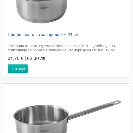
Професионална касерола HR 24 см
Касерола от неръждаема стомана проба 18/10 , с двойно дъно,
подходяща за работа в заведение.Размери ф 24 см, вис. 12 см,
дължина на дръжката 28 смОбем 5лПодходяща за всякакъв тип
31,70 € | 62,00 лв.
котлониПодходяща за съдомиялна машинаПроизход ТурцияЦената
е с включено ДДС​Доставката...
виж още