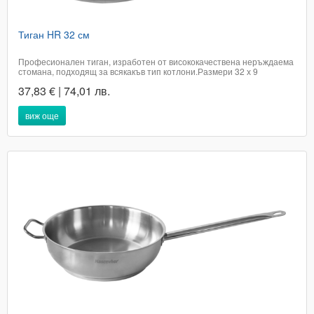
Тиган HR 32 см
Професионален тиган, изработен от висококачествена неръждаема
стомана, подходящ за всякакъв тип котлони.Размери 32 х 9
смДиаметър на дъното 30 смДължина на дръжката 34 смПроизход
37,83 € | 74,01 лв.
ТурцияЦената е с включено ДДСДоставката не е включена в цената
на артикула и е за сметка на...
виж още