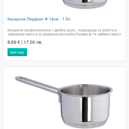
Касерола Перфект Ф 14см - 1.5л
Касерола професионална с двойно дъно , подходяща за работа в
заведение както и за домашна употреба.Размер ф 14 смВместимост
1,5 литраПодходяща за всякакъв тип котлониПодходяща за
8,69 € | 17,00 лв.
съдомиялна машинаНезагряваща се дръжкаЦена с вкл. ДДС​
Доставката не е включена в цената...
виж още