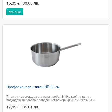
15,33 € | 30,00 лв.
дръжкаЦена с вкл. ДДС​Доставката не е включена в цената на
артикула и е за сметка на...
виж още
Професионален тиган HR 22 см
Тиган от неръждаема стомана проба 18/10 с двойно дъно ,
подходящ за работа в заведениеРазмери ф 22 смВисочина 8
смПодходящ за всякакъв тип котлониПроизход ТурцияЦената е с
17,89 € | 35,01 лв.
включено ДДСДоставката не е включена в цената на артикулаи е за
сметка на купувачаПри поръчка в...