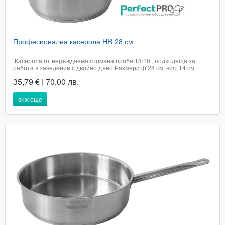
Професионална касерола HR 28 см
Касерола от неръждаема стомана проба 18/10 , подходяща за
работа в заведение с двойно дъно.Размери ф 28 см, вис. 14 см,
дължина на дръжката 24 смОбем 7,6лРазмер на двойното дъно ф
35,79 € | 70,00 лв.
25.5 смПодходяща за всякакъв тип котлонПодходяща за
съдомиялна машинаПроизход...
виж още