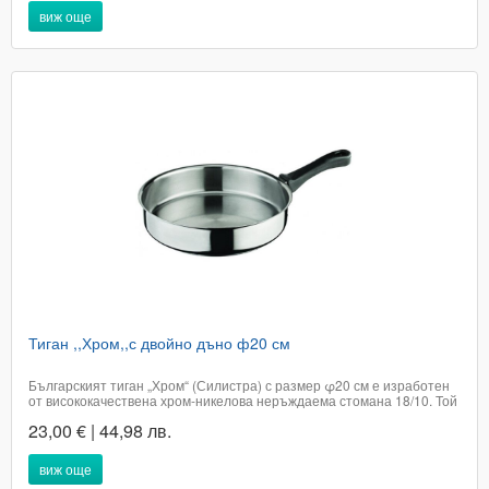
виж още
Тиган ,,Хром,,с двойно дъно ф20 см
Българският тиган „Хром“ (Силистра) с размер φ20 см е изработен
от висококачествена хром-никелова неръждаема стомана 18/10. Той
разполага с двойно/сандвич дъно, което спестява енергия и
23,00 € | 44,98 лв.
осигурява равномерно разпределение на топлината. Съдът е
подходящ за всички видове котлони,...
виж още