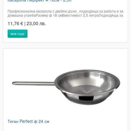
Професионална касерола с двойно дъно , подходяща за работа и за
домашна утребаРазмер ф 18 смВместимост 2,5 литраПодходяща за
всякакъв тип котлониПодходяща за съдомиялна
11,76 € | 23,00 лв.
машинаНезагряваща се дръжкаЦена с вкл. ДДС​Доставката не е
включена в цената на артикула и е за...
виж още
Тиган Perfect ф 24 см