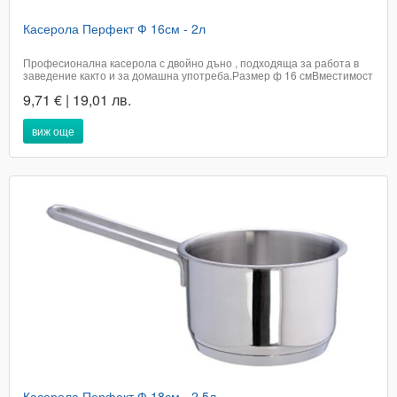
Касерола Перфект Ф 16см - 2л
Професионална касерола с двойно дъно , подходяща за работа в
заведение както и за домашна употреба.Размер ф 16 смВместимост
2 литраПодходящ за всякакъв тип котлониПодходяща за
9,71 € | 19,01 лв.
съдомиялна машинаНезагряваща се дръжкаЦена с вкл. ДДС​
Доставката не е включена в цената на...
виж още
Касерола Перфект Ф 18см - 2,5л