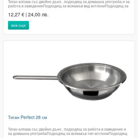
Тиган алпака със двойно дъно , подходящ за домашна употреба и за
работа в заведениеПодходящ за всякакъв вид котлониПодходящ за
съдомиялна машинаДиаметър в горната част 24
12,27 € | 24,00 лв.
смНезагряваща дръжкаЦената е с вкл. ДДСДоставката не е
включена в цената на артикула и е...
виж още
Тиган Perfect 28 см
Тиган алпака със двойно дъно , подходящ за работа в заведение и
за домашна употребаПодходящ за всякакъв тип котлониПодходящ
за съдомиялна машинаДиаметър 28 см в горната частНезагряваща