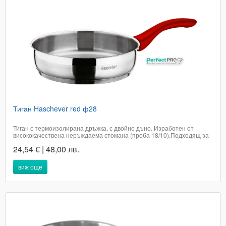
Тиган Haschever red ф28
Тиган с термоизолирана дръжка, с двойно дъно. Изработен от
висококачествена неръждаема стомана (проба 18/10).Подходящ за
всякакъв тип котлони, включително и индукционни.Подходящ за
24,54 € | 48,00 лв.
съдомиялна машина.Диаметър 28 смВисочина 7 смПроизход
ТурцияЦената е с включено ДДС...
виж още