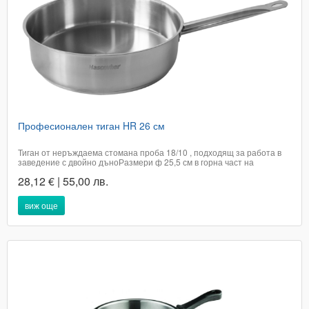
Професионален тиган HR 26 см
Тиган от неръждаема стомана проба 18/10 , подходящ за работа в
заведение с двойно дъноРазмери ф 25,5 см в горна част на
тиганаШирина на дъното 20 смВисочина 7,5 смДължина на
28,12 € | 55,00 лв.
дръжката 28 смПодходящ за всякакъв тип котлонПроизход
ТурцияЦената е с вкл. ДДСДоставката...
виж още