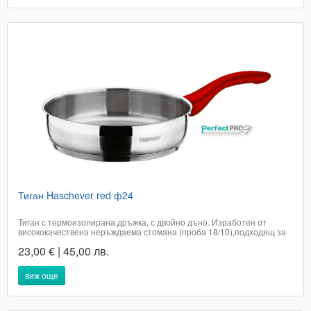
Тиган Haschever red ф24
Тиган с термоизолирана дръжка, с двойно дъно. Изработен от
висококачествена неръждаема стомана (проба 18/10),подходящ за
всякакъв тип котлони, включително и индукционни.Подходящ за
23,00 € | 45,00 лв.
съдомиялна машина.Подходящ за домашна употреба.Диаметър 24
смВисочина 6 смПроизход...
виж още