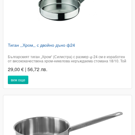
Тиган ,,Хром,, с двойно дъно ф24
Българският тиган „Хром“ (Силистра) с размер φ 24 см е изработен
от висококачествена хром-никелова неръждаема стомана 18/10. Той
разполага с двойно/сандвич дъно, което спестява енергия и
29,00 € | 56,72 лв.
осигурява равномерно разпределение на топлината. Съдът е
подходящ за всички видове котлони,...
виж още