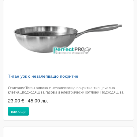
Тиган уок с незалепващо покритие
ОписаниеТиган алпака с незалепващо покритие тип ,,пчелна
клетка,,,подходящ за газови и електрически котлони.Подходящ за
съдомиялна машина.Диаметър в горната част 30
23,00 € | 45,00 лв.
смПрепоръчително е използването на дървени и гумирани
бъркалки.Цената е с включено ДДСДоставката е...
виж още