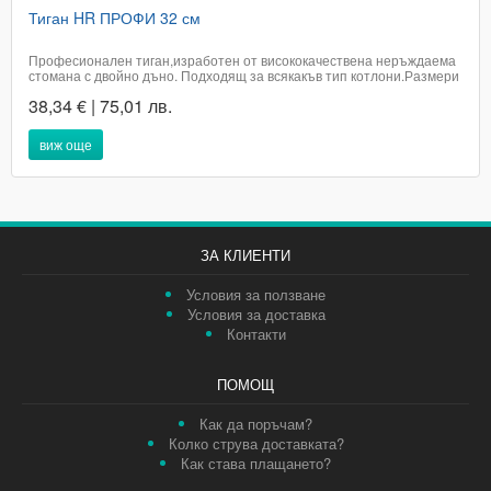
Тиган HR ПРОФИ 32 см
Професионален тиган,изработен от висококачествена неръждаема
стомана с двойно дъно. Подходящ за всякакъв тип котлони.Размери
32 х 10 смДиаметър на дъното ф 25 смДължина на дръжката 35
38,34 € | 75,01 лв.
смПроизход Турция.Цената е с включено ДДСДоставката не е
включена в цената на артикула...
виж още
ЗА КЛИЕНТИ
Условия за ползване
Условия за доставка
Контакти
ПОМОЩ
Как да поръчам?
Колко струва доставката?
Как става плащането?