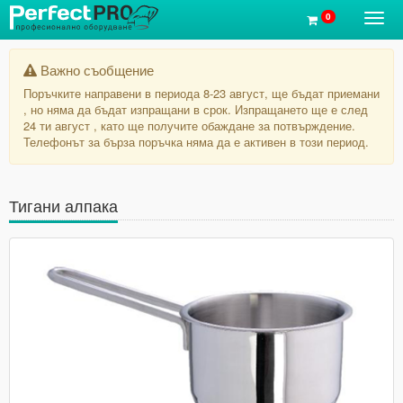
0
Toggl
navig
Важно съобщение
Поръчките направени в периода 8-23 август, ще бъдат приемани
, но няма да бъдат изпращани в срок. Изпращането ще е след
24 ти август , като ще получите обаждане за потвърждение.
Телефонът за бърза поръчка няма да е активен в този период.
Тигани алпака