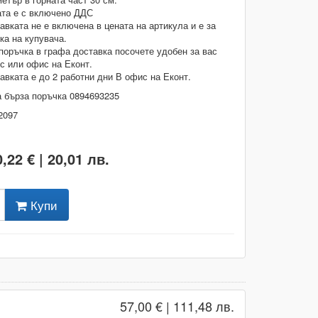
та е с включено ДДС
авката не е включена в цената на артикула и е за
ка на купувача.
поръчка в графа доставка посочете удобен за вас
с или офис на Еконт.
авката е до 2 работни дни В офис на Еконт.
 бърза поръчка 0894693235
2097
0,22 € | 20,01 лв.
Купи
57,00 € | 111,48 лв.