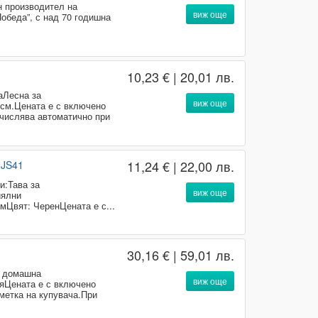
 производител на
виж още
обеда”, с над 70 годишна
10,23 € | 20,01 лв.
аЛесна за
виж още
см.Цената е с включено
ачислява автоматично при
11,24 € | 22,00 лв.
2JS41
и:Тава за
виж още
иялни
Цвят: ЧеренЦената е с...
30,16 € | 59,01 лв.
а домашна
виж още
яЦената е с включено
сметка на купувача.При