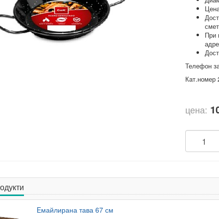
Цена
Дост
смет
При 
адре
Дост
Телефон за
Кат.номер 
1
цена:
одукти
Eмайлирана тава 67 см