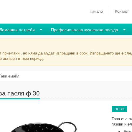
Начало
Контакт
Домашни потреби
Професионална кухненска посуда
т приемани , но няма да бъдат изпращани в срок. Изпращането ще е след
 активен в този период.
Тави емайл
за паеля ф 30
НОВО
Тава със в
газови и е
Диам