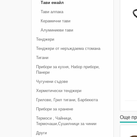
Тави емайл
Тави алпака
Керамични тави
Алуминиеви тави
Тенджери
Тенджери от неръждаема стомана
Тигани
Прибори за кухня, Набор прибори,
Панери
Чугунени съдове
Херметически тенджери
Грилове, Грил тигани, Барбекюта
Прибори за хранене
Още пр
Термоси , Чайници,
Термочаши,Сушилници за чинии
Други