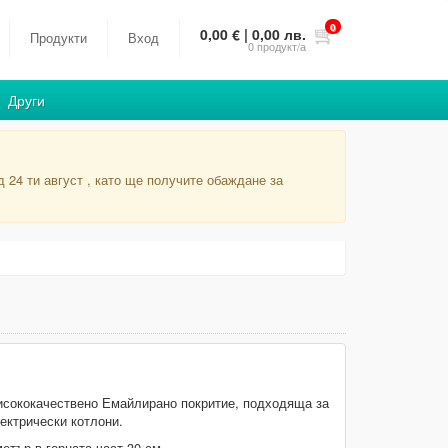
0
0,00 € | 0,00 лв.
Продукти
Вход
0
продукт/а
Други
 24 ти август , като ще получите обаждане за
исококачествено Емайлирано покритие, подходяща за
лектрически котлони.
етър в горната част 30 см.