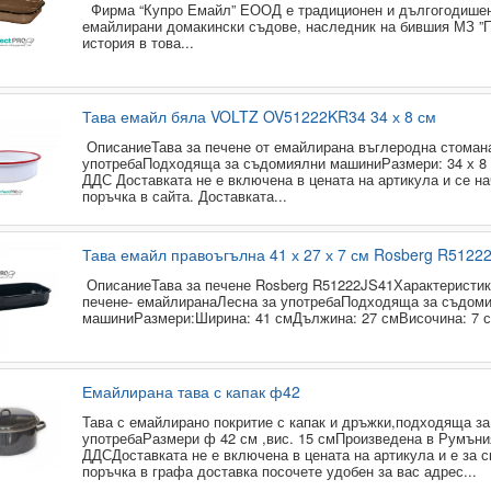
Фирма “Купро Емайл” ЕООД е традиционен и дългогодишен
емайлирани домакински съдове, наследник на бившия МЗ ”П
история в това...
Тава емайл бяла VOLTZ OV51222KR34 34 х 8 см
ОписаниеТава за печене от емайлирана въглеродна стоман
употребаПодходяща за съдомиялни машиниРазмери: 34 х 8 
ДДС Доставката не е включена в цената на артикула и се н
поръчка в сайта. Доставката...
Тава емайл правоъгълна 41 х 27 х 7 см Rosberg R5122
ОписаниеТава за печене Rosberg R51222JS41Характеристик
печене- емайлиранаЛесна за употребаПодходяща за съдом
машиниРазмери:Ширина: 41 смДължина: 27 смВисочина: 7 см
Емайлирана тава с капак ф42
Тава с емайлирано покритие с капак и дръжки,подходяща з
употребаРазмери ф 42 см ,вис. 15 смПроизведена в Румъни
ДДС​Доставката не е включена в цената на артикула и е за 
поръчка в графа доставка посочете удобен за вас адрес...