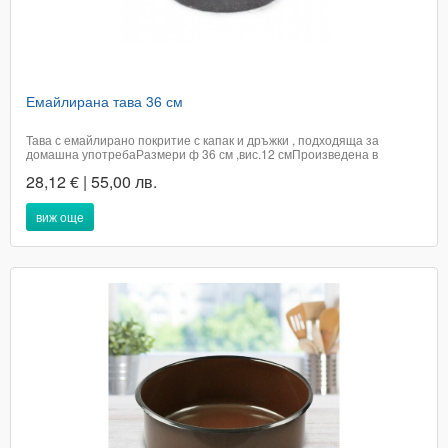
Емайлирана тава 36 см
Тава с емайлирано покритие с капак и дръжки , подходяща за
домашна употребаРазмери ф 36 см ,вис.12 смПроизведена в
Румъния​Доставката не е включена в цената на артикула и е за
28,12 € | 55,00 лв.
сметка на купувача.При поръчка в графа доставка посочете удобен
за вас адрес или офис на Еконт...
виж още