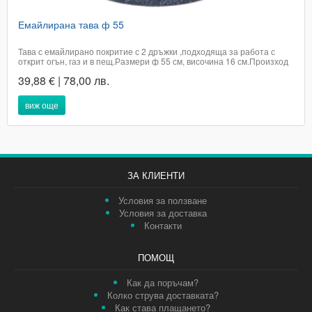
Емайлирана тава ф 55
Тава с емайлирано покритие с 2 дръжки ,подходяща за работа с
открит огън, газ и в пещ.Размери ф 55 см, височина 16 см.Произход
РумънияЦената е с включено ДДС​Доставката не е включена в
39,88 € | 78,00 лв.
цената на артикула и е за сметка на купувачаПри поръчка в графа
доставка посочете удобен...
виж още
ЗА КЛИЕНТИ
Условия за ползване
Условия за доставка
Контакти
ПОМОЩ
Как да поръчам?
Колко струва доставката?
Как става плащането?