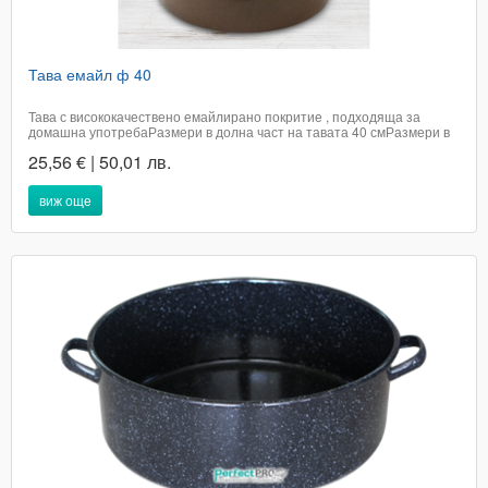
Тава емайл ф 40
Тава с висококачествено емайлирано покритие , подходяща за
домашна употребаРазмери в долна част на тавата 40 смРазмери в
горната част 42,5 смДълбочина 12 см/ възможна е разлика в цвета
25,56 € | 50,01 лв.
от снимката /Произведена в България​Цената е с включено...
виж още