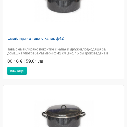
Емайлирана тава с капак ф42
Тава с емайлирано покритие с капак и дръжки,подходяща за
домашна употребаРазмери ф 42 см ,вис. 15 смПроизведена в
РумънияЦената е с включено ДДС​Доставката не е включена в
30,16 € | 59,01 лв.
цената на артикула и е за сметка на купувача.При поръчка в графа
доставка посочете удобен за вас адрес...
виж още