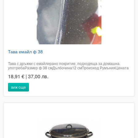
Тава емайл ф 38
Тава с дръжки с емайлирано покритие, подходяща за домашна
употребаРазмер ф 38 смДълбочина12 смПроизход РумънияЦената
е с включено ДДСДоставката не е включена в цената на артикула и е
18,91 € | 37,00 лв.
за сметка на купувачаПри поръчка в графа доставка, посочете
удобен за вас адрес или...
виж още