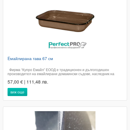
Eмайлирана тава 67 см
Фирма “Купро Емайл” ЕООД е традиционен и дългогодишен
производител на емайлирани домакински съдове, наследник на
бившия МЗ ”Победа”, с над 70 годишна история в това...
57,00 € | 111,48 лв.
виж още